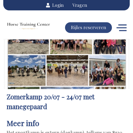
Login
Vragen
Rijles reserveren
Zomerkamp 20/07 - 24/07 met
manegepaard
Meer info
Het sportkamp is extern (dagkamp), telkens van 8u30